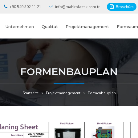
+90 549 502 11 21
info@mahirplastik.com.tr
Broschüre
Unternehmen
Qualität
Projektmanagement
Formraum
FORMENBAUPLAN
Startseite
Projektmanagement
Formenbauplan