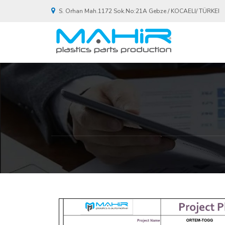
S. Orhan Mah.1172 Sok.No:21A Gebze / KOCAELI/ TÜRKEI