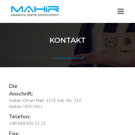
KONTAKT
Die
Anschrift:
Sultan Orhan Mah. 1172 Sok. No: 21A
Gebze / KOCAELİ
Telefon:
+90 549 502 11 21
Fax: