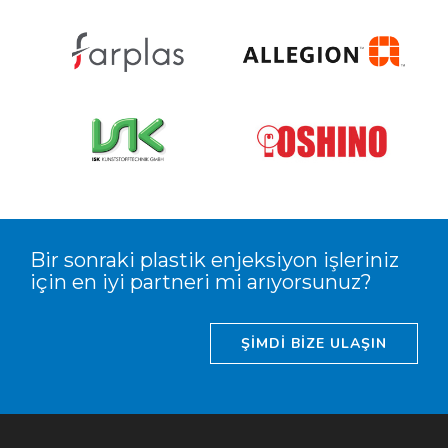
Bir sonraki plastik enjeksiyon işleriniz
için en iyi partneri mi arıyorsunuz?
ŞİMDİ BİZE ULAŞIN