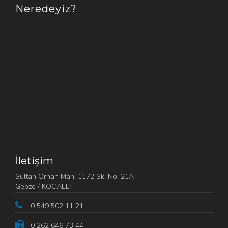
Neredeyiz?
İletişim
Sultan Orhan Mah. 1172 Sk. No: 21A
Gebze / KOCAELİ
0 549 502 11 21
0 262 646 73 44