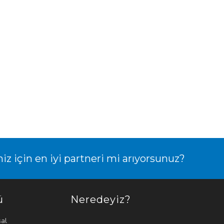
niz için en iyi partneri mi arıyorsunuz?
ü
Neredeyiz?
al