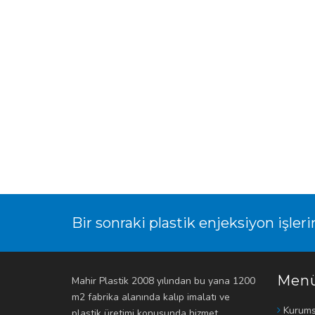
Bir sonraki plastik enjeksiyon işleri
Men
Mahir Plastik 2008 yılından bu yana 1200
m2 fabrika alanında kalıp imalatı ve
Kurums
plastik üretimi konusunda hizmet