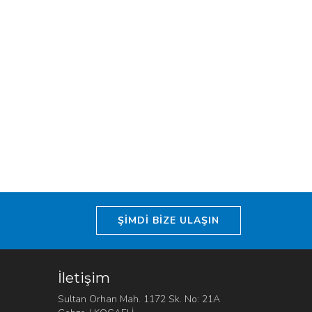
ŞİMDİ BİZE ULAŞIN
İletişim
Sultan Orhan Mah. 1172 Sk. No: 21A