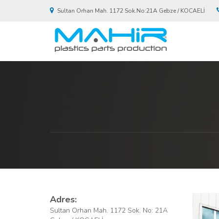
Sultan Orhan Mah. 1172 Sok.No:21A Gebze / KOCAELİ
Adres:
Sultan Orhan Mah. 1172 Sok. No: 21A