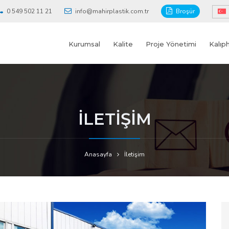
0 549 502 11 21
info@mahirplastik.com.tr
Broşür
Kurumsal
Kalite
Proje Yönetimi
Kalıp
İLETİŞİM
Anasayfa
İletişim